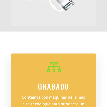

GRABADO
Contamos con máquinas de la más
alta tecnología para brindarte un