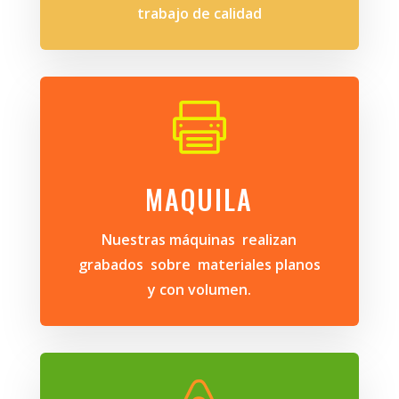
trabajo de calidad

MAQUILA
Nuestras máquinas realizan
grabados sobre materiales planos
y con volumen.